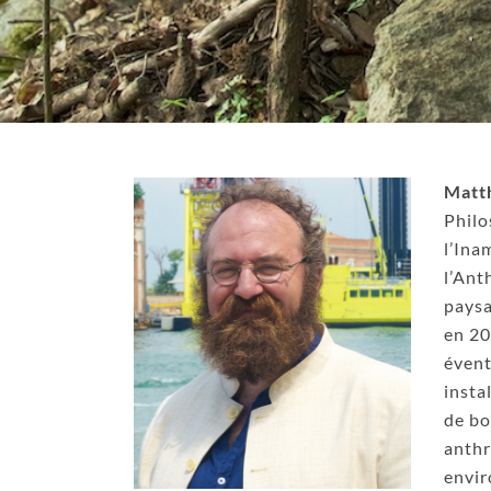
Matt
Philo
l’Ina
l’Ant
paysa
en 20
éven
insta
de bo
anthr
envir