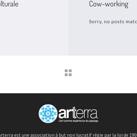
lturale
Cow-working
Sorry, no posts matc
rterra est une association à but non lucratif régie par la loi de 19