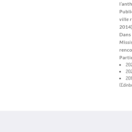
l’ant
Publi
ville
2014)
Dans 
Missi
renco
Parti
202
202
201
(Edinb