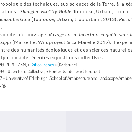
hropologie des techniques, aux sciences de la Terre, à la gé
cations :
Shanghai Nø City Guide
(Toulouse, Urbain, trop ur
 rencontre Gaïa
(Toulouse, Urbain, trop urbain, 2013),
Périph
.
son dernier ouvrage,
Voyage en sol incertain, enquête dans l
ssippi
(Marseille, Wildproject & La Marelle 2019), il expéri
ntre des humanités écologiques et des sciences naturelles
cipation à de récentes expositions collectives:
0-2021 – ZKM, «
Critical Zones
» (Karlsruhe)
0 – Open Field Collective, « Hunter-Gardener » (Toronto)
7 – University of Edinburgh, School of Architecture and Landscape Archit
urg)