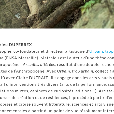
hieu DUPERREX
sophe, co-fondateur et directeur artistique d’
Urbain, trop
ma (ENSA Marseille), Matthieu est l’auteur d’une thèse cons
hropocène :
Arcadies altérées,
résultat d’une double recher
ges de l’Anthropocène. Avec
Urbain, trop urbain
, collectif
10 avec Claire DUTRAIT, il s’engage dans les arts visuels 
tail d’interventions très divers (arts de la performance, sc
llations mixtes, cabinets de curiosités, éditions…). Artis
urses de création et de résidences, il procède à partir d
opisés et croise souvent littérature, sciences et arts vis
onnementales à partir d’un point de vue résolument interdi